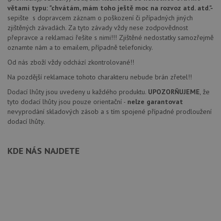
větami typu: "chvátám, mám toho ještě moc na rozvoz atd. atd."
-
sepište s dopravcem záznam o poškození či případných jiných
zjištěných závadách. Za tyto závady vždy nese zodpovědnost
přepravce a reklamaci řešíte s nimi!!! Zjištěné nedostatky samozřejmě
oznamte nám a to emailem, případně telefonicky.
Od nás zboží vždy odchází zkontrolované!!
Na pozdější reklamace tohoto charakteru nebude brán zřetel!!
Dodací lhůty jsou uvedeny u každého produktu.
UPOZORŇUJEME
, že
tyto dodací lhůty jsou pouze orientační -
nelze garantovat
nevyprodání skladových zásob a s tím spojené případné prodloužení
dodací lhůty.
KDE NÁS NAJDETE