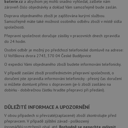
baterie.cz
a abychom jej mohli snadno vyhledat, zašlete nám
zároveň číslo objednávky a doklad Vám samozřejmě bude zaslán.
Doprava objednaného zboží je zajišťována kurýrní službou.
Samozřejmě máte také možnost osobního odběru zboží v místě sídla
společnosti.
Přepravní společnost doručuje zásilky v pracovních dnech zpravidla
do 24 hodin.
Osobní odběr je možný po předchozí telefonické domluvě na adrese:
U Voříškova dvora 2743, 370 04 České Budějovice
O expedici Vámi objednaného zboží budete informováni telefonicky.
V případě zaslání zboží prostřednictvím přepravní společnosti, o
doručení jste zpravidla informováni telefonicky - přesný čas doručení
si můžete domluvit přímo s dopravcem (je-li zboží zasíláno na
dobírku - doběrečnou částku hradíte přepravci při předání).
DŮLEŽITÉ INFORMACE A UPOZORNĚNÍ
V obou případech si převzaté(zaplacené) zboží zkontrolujte před
přepravcem. V případě zjištění závad - poškozený
(promáčklý,roztržený) obal, atd.
Rozhodně se nenechte ovlivnit