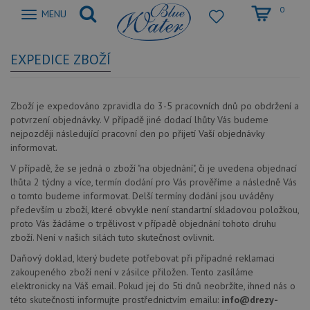
0
Zobrazit
MENU
nabidku
EXPEDICE ZBOŽÍ
Zboží je expedováno zpravidla do 3-5 pracovních dnů po obdržení a
potvrzení objednávky. V případě jiné dodací lhůty Vás budeme
nejpozději následující pracovní den po přijetí Vaší objednávky
informovat.
V případě, že se jedná o zboží "na objednání", či je uvedena objednací
lhůta 2 týdny a více, termín dodání pro Vás prověříme a následně Vás
o tomto budeme informovat. Delší termíny dodání jsou uváděny
především u zboží, které obvykle není standartní skladovou položkou,
proto Vás žádáme o trpělivost v případě objednání tohoto druhu
zboží. Není v našich silách tuto skutečnost ovlivnit.
Daňový doklad, který budete potřebovat při případné reklamaci
zakoupeného zboží není v zásilce přiložen. Tento zasíláme
elektronicky na Váš email. Pokud jej do 5ti dnů neobržíte, ihned nás o
této skutečnosti informujte prostřednictvím emailu:
info@drezy-