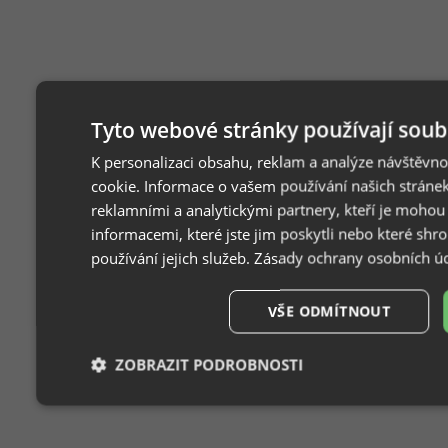
Tyto webové stránky používají soub
K personalizaci obsahu, reklam a analýze návštěvn
cookie. Informace o vašem používání našich stránek
reklamními a analytickými partnery, kteří je mohou
informacemi, které jste jim poskytli nebo které shr
používání jejich služeb.
Zásady ochrany osobních ú
VŠE ODMÍTNOUT
ZOBRAZIT PODROBNOSTI
Nezbytně
Výkonové
Soubory
F
nutné
soubory
cílení
s
soubory